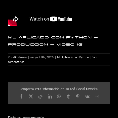
ML Aplicado con Python –
Produccion – Video 16
Por
dAndrusco
|
mayo 13th, 2026
|
ML Aplicado con Python
|
Sin
comentarios
Comparta esta información en su red Social favorita!
Facebook
X
Reddit
LinkedIn
WhatsApp
Tumblr
Pinterest
Vk
Correo
electrónico
Deja tu comentario