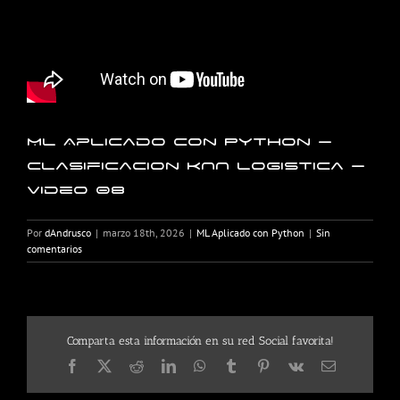
ML Aplicado con Python –
Clasificacion KNN logistica –
Video 08
Por
dAndrusco
|
marzo 18th, 2026
|
ML Aplicado con Python
|
Sin
comentarios
Comparta esta información en su red Social favorita!
Facebook
X
Reddit
LinkedIn
WhatsApp
Tumblr
Pinterest
Vk
Correo
electrónico