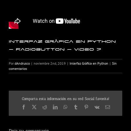
Interfaz Gráfica en Python
– Radiobutton – Video 7
Por
dAndrusco
|
noviembre 2nd, 2019
|
Interfaz Gráfica en Python
|
Sin
comentarios
Comparta esta información en su red Social favorita!
Facebook
X
Reddit
LinkedIn
WhatsApp
Tumblr
Pinterest
Vk
Correo
electrónico
Deja tu comentario