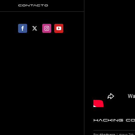
Contacto
Facebook
X
Instagram
YouTube
Hacking c
Por
dAndrusco
|
mayo 7th,