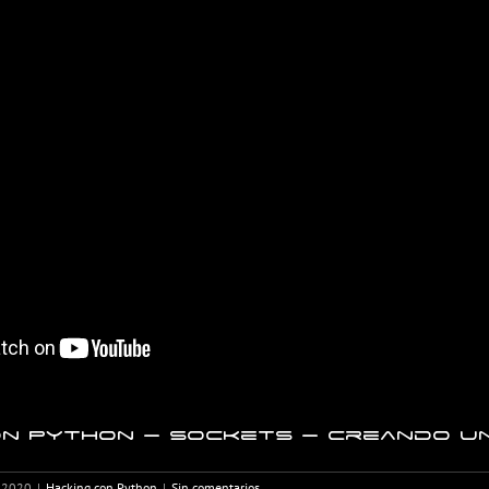
on Python – Sockets – Creando un
 2020
|
Hacking con Python
|
Sin comentarios