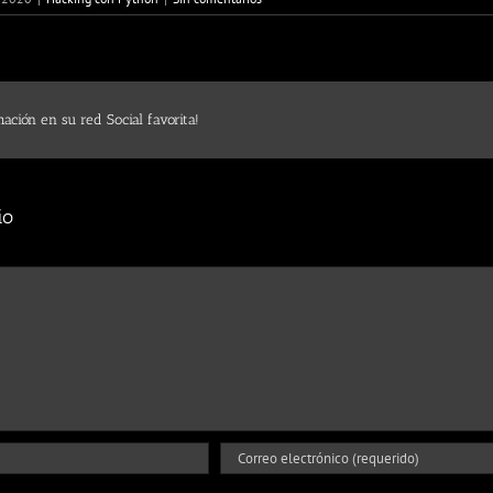
ación en su red Social favorita!
io