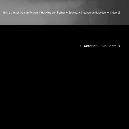
Inicio
Hacking con Python
Hacking con Python – Sockets – Creando un Backdoor – Video 18
Anterior
Siguiente