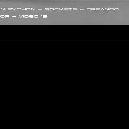
on Python – Sockets – Creando
r – Video 18