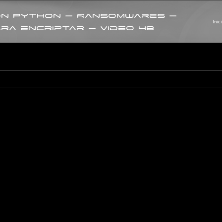
on Python – Ransomwares –
Inic
ra encriptar – Video 48