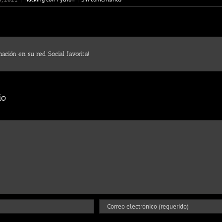
ación en su red Social favorita!
io