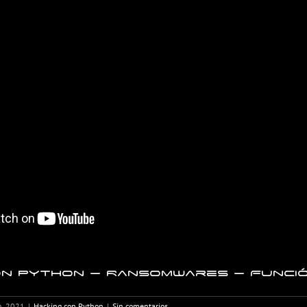
on Python – Ransomwares – Funció
h, 2021
|
Hacking con Python
|
Sin comentarios