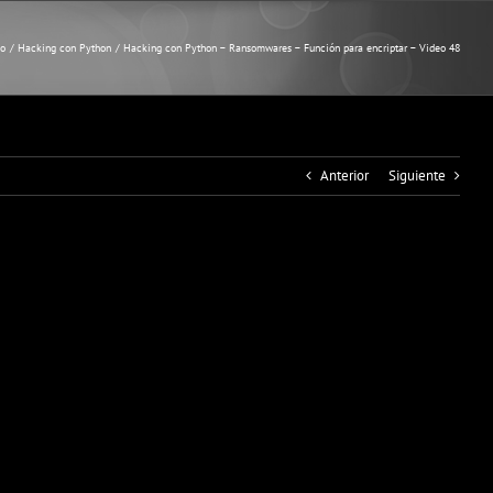
io
Hacking con Python
Hacking con Python – Ransomwares – Función para encriptar – Video 48
Anterior
Siguiente