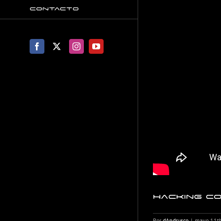
Contacto
Facebook
X
Instagram
YouTube
Hacking c
Por
dAndrusco
|
mayo 11t