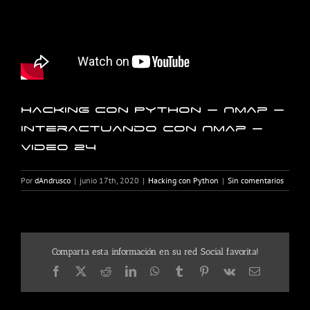
Hacking con Python – Nmap –
Interactuando con Nmap –
Video 24
Por
dAndrusco
|
junio 17th, 2020
|
Hacking con Python
|
Sin comentarios
Comparta esta información en su red Social favorita!
Facebook
X
Reddit
LinkedIn
WhatsApp
Tumblr
Pinterest
Vk
Correo
electrónico