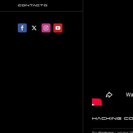
Contacto
Facebook
X
Instagram
YouTube
Hacking co
Por
dAndrusco
|
octubre 2