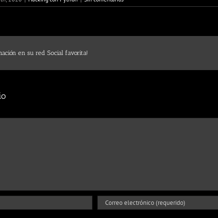
ación en su red Social favorita!
io