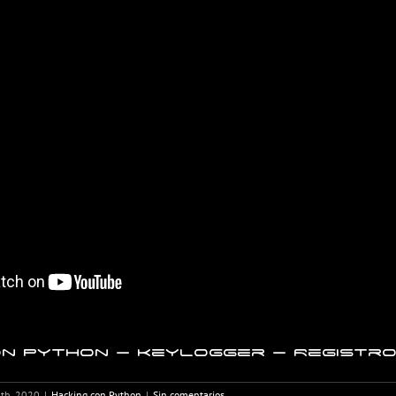
n Python – Keylogger – Registro 
8th, 2020
|
Hacking con Python
|
Sin comentarios