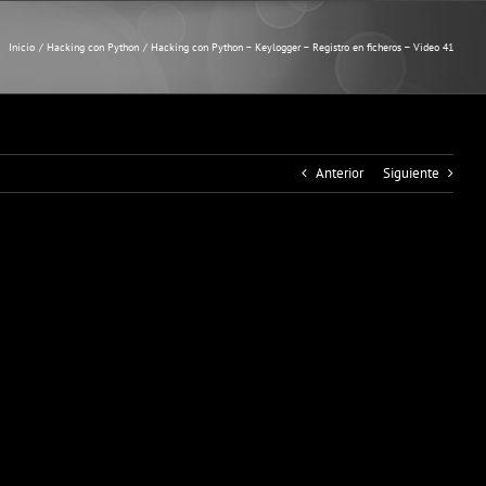
Inicio
Hacking con Python
Hacking con Python – Keylogger – Registro en ficheros – Video 41
Anterior
Siguiente