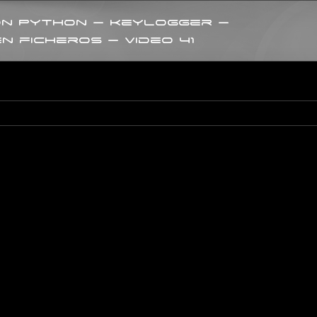
on Python – Keylogger –
n ficheros – Video 41