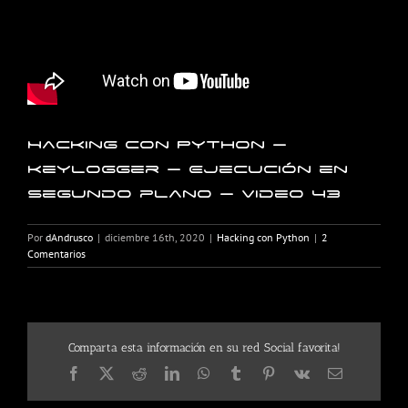
Hacking con Python –
Keylogger – Ejecución en
segundo plano – Video 43
Por
dAndrusco
|
diciembre 16th, 2020
|
Hacking con Python
|
2
Comentarios
Comparta esta información en su red Social favorita!
Facebook
X
Reddit
LinkedIn
WhatsApp
Tumblr
Pinterest
Vk
Correo
electrónico