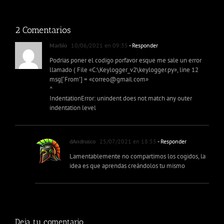
2 Comentarios
Marbio
10/06/2021 en 09:35
- Responder
Podrias poner el codigo porfavor esque me sale un error
llamado ( File «C:\Keylogger_v2\keylogger.py», line 12
msg[‘From’] = «
correo@gmail.com
»
^
IndentationError: unindent does not match any outer
indentation level
dAndrusco
25/07/2021 en 18:55
- Responder
Lamentablemente no compartimos los cogidos, la
idea es que aprendas creándolos tu mismo
Deja tu comentario