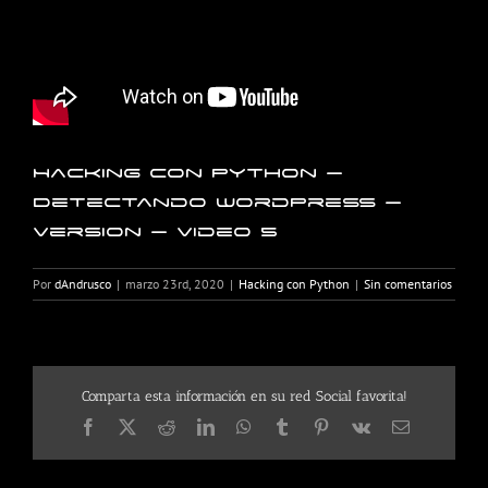
Hacking con Python –
Detectando WordPress –
Version – Video 5
Por
dAndrusco
|
marzo 23rd, 2020
|
Hacking con Python
|
Sin comentarios
Comparta esta información en su red Social favorita!
Facebook
X
Reddit
LinkedIn
WhatsApp
Tumblr
Pinterest
Vk
Correo
electrónico