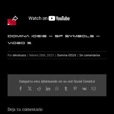
Domina iOS18 – SF Symbols –
Video 5
Por
dAndrusco
|
febrero 20th, 2025
|
Domina iOS18
|
Sin comentarios
Comparta esta información en su red Social favorita!
Facebook
X
Reddit
LinkedIn
WhatsApp
Tumblr
Pinterest
Vk
Correo
electrónico
Deja tu comentario