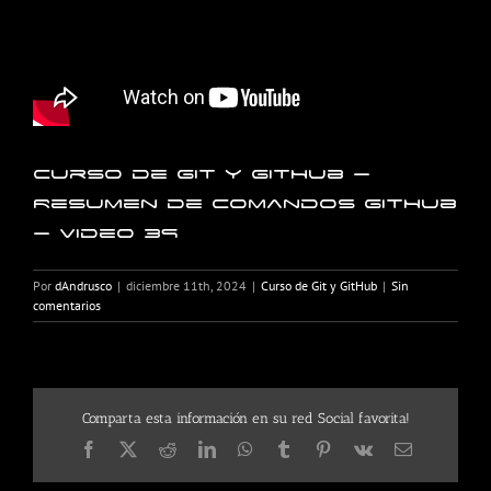
Curso de Git y GitHub –
Resumen de comandos GitHub
– Video 39
Por
dAndrusco
|
diciembre 11th, 2024
|
Curso de Git y GitHub
|
Sin
comentarios
Comparta esta información en su red Social favorita!
Facebook
X
Reddit
LinkedIn
WhatsApp
Tumblr
Pinterest
Vk
Correo
electrónico