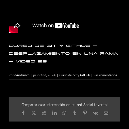
Curso de Git y GitHub –
Desplazamiento en una rama
– Video 23
Por
dAndrusco
|
julio 2nd, 2024
|
Curso de Git y GitHub
|
Sin comentarios
Comparta esta información en su red Social favorita!
Facebook
X
Reddit
LinkedIn
WhatsApp
Tumblr
Pinterest
Vk
Correo
electrónico