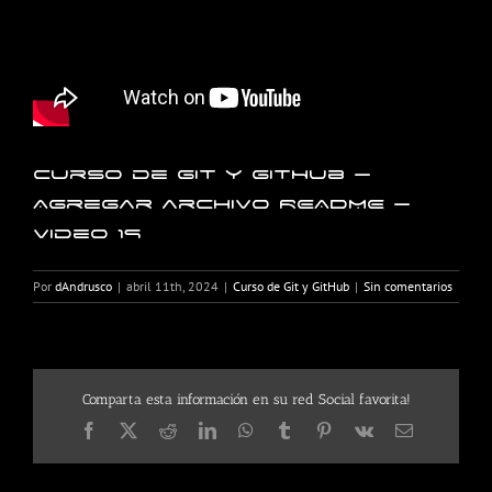
Curso de Git y GitHub –
Agregar archivo README –
Video 19
Por
dAndrusco
|
abril 11th, 2024
|
Curso de Git y GitHub
|
Sin comentarios
Comparta esta información en su red Social favorita!
Facebook
X
Reddit
LinkedIn
WhatsApp
Tumblr
Pinterest
Vk
Correo
electrónico