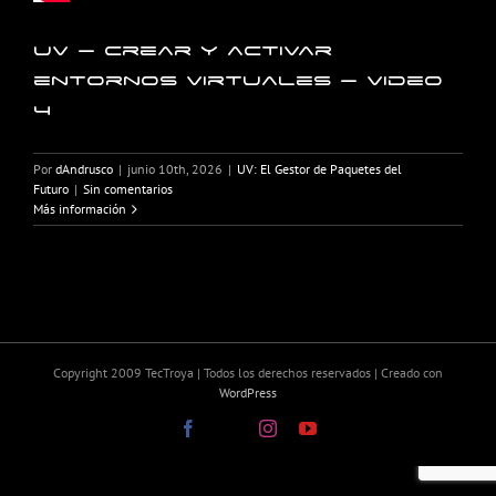
UV – Crear y activar
entornos virtuales – Video
4
Por
dAndrusco
|
junio 10th, 2026
|
UV: El Gestor de Paquetes del
Futuro
|
Sin comentarios
Más información
Copyright 2009 TecTroya | Todos los derechos reservados | Creado con
WordPress
Facebook
X
Instagram
YouTube