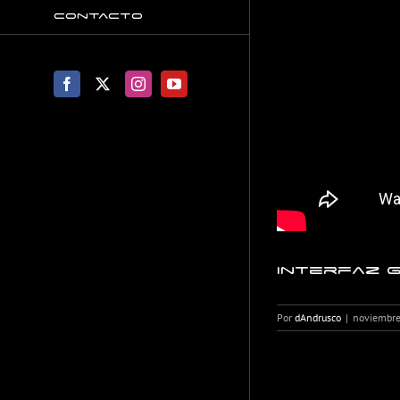
Contacto
Facebook
X
Instagram
YouTube
Interfaz G
Por
dAndrusco
|
noviembre