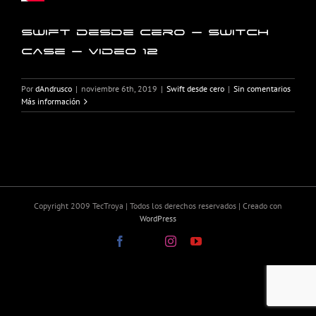
Swift desde cero – Switch
Case – Video 12
Por
dAndrusco
|
noviembre 6th, 2019
|
Swift desde cero
|
Sin comentarios
Más información
Copyright 2009 TecTroya | Todos los derechos reservados | Creado con
WordPress
Facebook
X
Instagram
YouTube