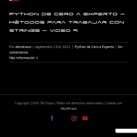
Python de Cero a Experto –
Métodos para trabajar con
strings – Video 9
Por
dAndrusco
|
septiembre 23rd, 2021
|
Python de Cero a Experto
|
Sin
comentarios
Más información
Copyright 2009 TecTroya | Todos los derechos reservados | Creado con
WordPress
Facebook
X
Instagram
YouTube