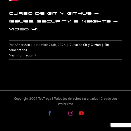
Curso de Git y GitHub –
Issues, Security e Insights –
Video 41
Por
dAndrusco
|
diciembre 26th, 2024
|
Curso de Git y GitHub
|
Sin
comentarios
Más información
Copyright 2009 TecTroya | Todos los derechos reservados | Creado con
WordPress
Facebook
X
Instagram
YouTube