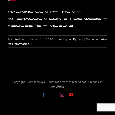
Hacking con Python –
Interacción con sitios webs –
Requests – Video 2
Por
dAndrusco
|
marzo 11th, 2020
|
Hacking con Python
|
Sin comentarios
Más información
Copyright 2009 TecTroya | Todos los derechos reservados | Creado con
WordPress
Facebook
X
Instagram
YouTube