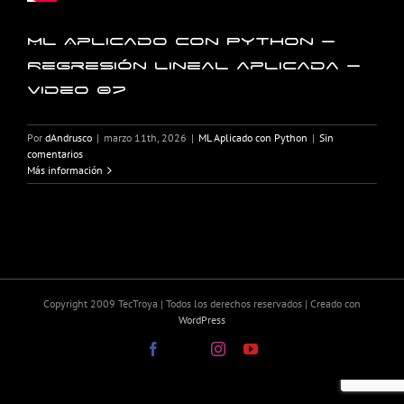
ML Aplicado con Python –
Regresión lineal aplicada –
Video 07
Por
dAndrusco
|
marzo 11th, 2026
|
ML Aplicado con Python
|
Sin
comentarios
Más información
Copyright 2009 TecTroya | Todos los derechos reservados | Creado con
WordPress
Facebook
X
Instagram
YouTube