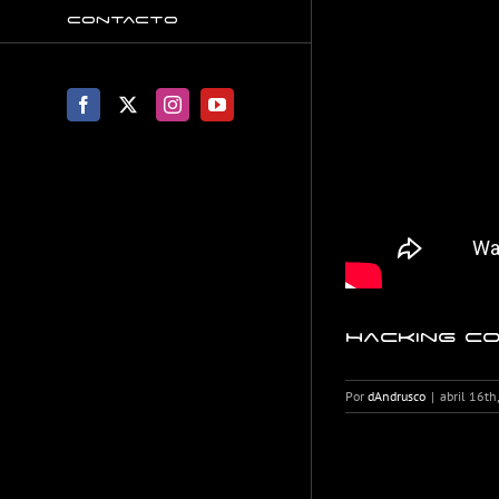
Contacto
Facebook
X
Instagram
YouTube
Hacking co
Por
dAndrusco
|
abril 16th