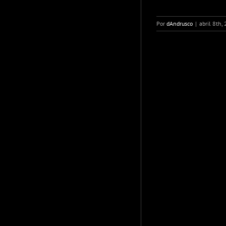
Por
dAndrusco
|
abril 8th,