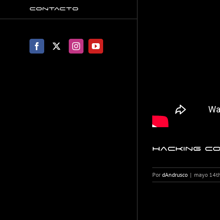
Contacto
Facebook
X
Instagram
YouTube
Hacking c
Por
dAndrusco
|
mayo 14t