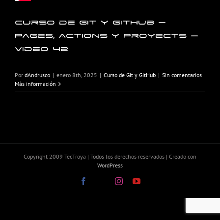
Curso de Git y GitHub –
Pages, Actions y Proyects –
Video 42
Por
dAndrusco
|
enero 8th, 2025
|
Curso de Git y GitHub
|
Sin comentarios
Más información
Copyright 2009 TecTroya | Todos los derechos reservados | Creado con
WordPress
Facebook
X
Instagram
YouTube