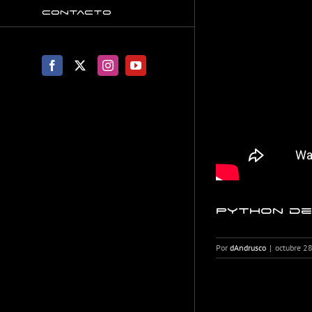
Contacto
Facebook
X
Instagram
YouTube
Python de
Por
dAndrusco
|
octubre 2