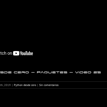
sde cero – Paquetes – Video 25
8th, 2019
|
Python desde cero
|
Sin comentarios