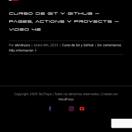
Curso de Git y GitHub –
Pages, Actions y Proyects –
Video 42
Por
dAndrusco
|
enero 8th, 2025
|
Curso de Git y GitHub
|
Sin comentarios
Más información
Copyright 2009 TecTroya | Todos los derechos reservados | Creado con
WordPress
Facebook
X
Instagram
YouTube