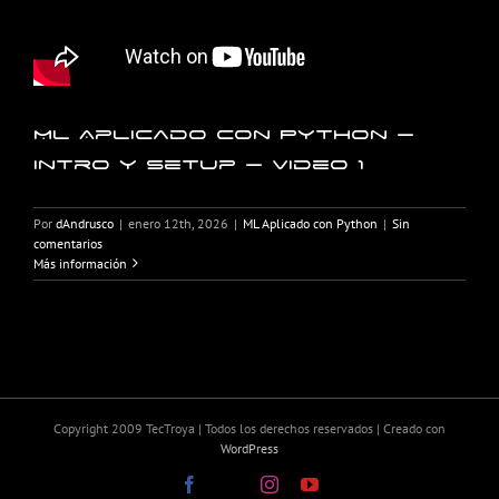
ML Aplicado con Python –
Intro y setup – Video 1
Por
dAndrusco
|
enero 12th, 2026
|
ML Aplicado con Python
|
Sin
comentarios
Más información
Copyright 2009 TecTroya | Todos los derechos reservados | Creado con
WordPress
Facebook
X
Instagram
YouTube