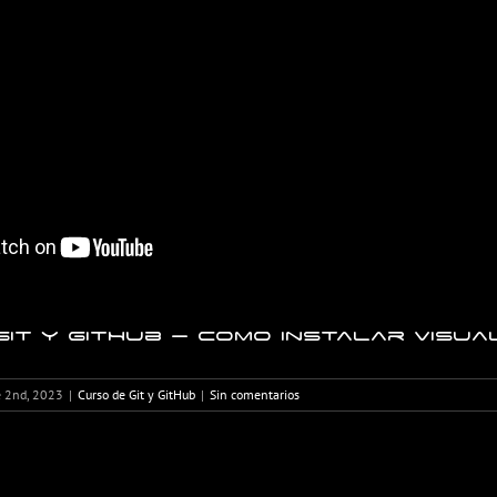
it y GitHub – Como instalar Visua
 2nd, 2023
|
Curso de Git y GitHub
|
Sin comentarios