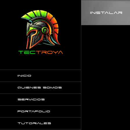
Saltar
al
instalar
contenido
Inicio
Quienes somos
Servicios
Portafolio
Tutoriales