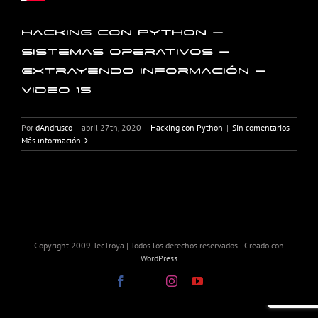
Hacking con Python –
Sistemas operativos –
Extrayendo información –
Video 15
Por
dAndrusco
|
abril 27th, 2020
|
Hacking con Python
|
Sin comentarios
Más información
Copyright 2009 TecTroya | Todos los derechos reservados | Creado con
WordPress
Facebook
X
Instagram
YouTube