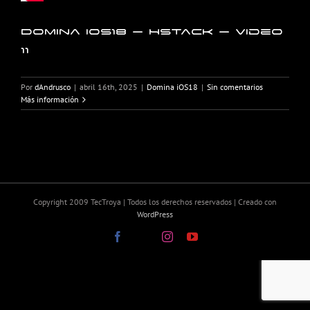
Domina iOS18 – HStack – Video
11
Por
dAndrusco
|
abril 16th, 2025
|
Domina iOS18
|
Sin comentarios
Más información
Copyright 2009 TecTroya | Todos los derechos reservados | Creado con
WordPress
Facebook
X
Instagram
YouTube