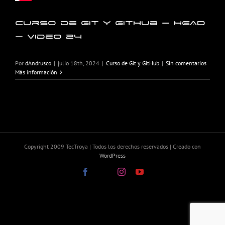
Curso de Git y GitHub – HEAD
– Video 24
Por
dAndrusco
|
julio 18th, 2024
|
Curso de Git y GitHub
|
Sin comentarios
Más información
Copyright 2009 TecTroya | Todos los derechos reservados | Creado con
WordPress
Facebook
X
Instagram
YouTube