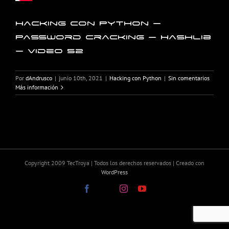
Hacking con Python –
Password Cracking – Hashlib
– Video 52
Por
dAndrusco
|
junio 10th, 2021
|
Hacking con Python
|
Sin comentarios
Más información
Copyright 2009 TecTroya | Todos los derechos reservados | Creado con
WordPress
Facebook
X
Instagram
YouTube