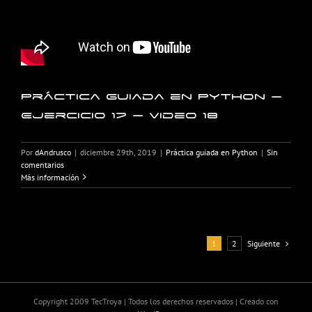
Práctica guiada en Python –
Ejercicio 17 – Video 18
Por
dAndrusco
|
diciembre 29th, 2019
|
Práctica guiada en Python
|
Sin
comentarios
Más información
Siguiente
1
2
Copyright 2009 TecTroya | Todos los derechos reservados | Creado con