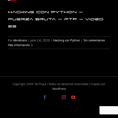
Hacking con Python –
Fuerza Bruta – FTP – Video
26
Por
dAndrusco
|
julio 1st, 2020
|
Hacking con Python
|
Sin comentarios
Más información
Copyright 2009 TecTroya | Todos los derechos reservados | Creado con
WordPress
Facebook
X
Instagram
YouTube