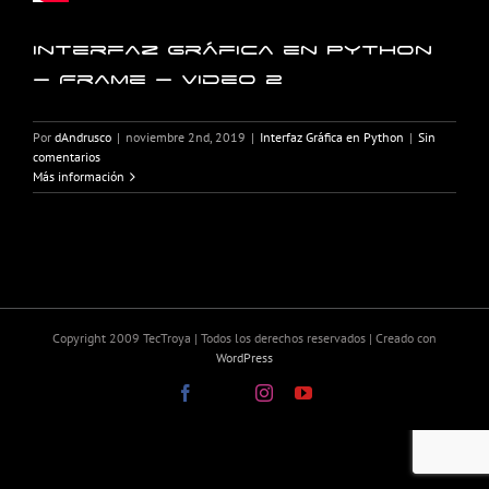
Interfaz Gráfica en Python
– Frame – Video 2
Por
dAndrusco
|
noviembre 2nd, 2019
|
Interfaz Gráfica en Python
|
Sin
comentarios
Más información
Copyright 2009 TecTroya | Todos los derechos reservados | Creado con
WordPress
Facebook
X
Instagram
YouTube