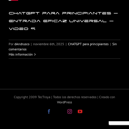
CHATGPT para principiantes –
Entrada Eficaz Universal –
Video 9
Por
dAndrusco
|
noviembre 6th, 2025
|
CHATGPT para principiantes
|
Sin
comentarios
Más información
Copyright 2009 TecTroya | Todos los derechos reservados | Creado con
WordPress
Facebook
X
Instagram
YouTube