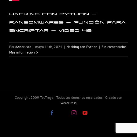
Hacking con Python –
Ransomwares – Función para
encriptar – Video 48
Por
dAndrusco
|
mayo 11th, 2021
|
Hacking con Python
|
Sin comentarios
Más información
Copyright 2009 TecTroya | Todos los derechos reservados | Creado con
WordPress
Facebook
X
Instagram
YouTube