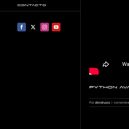
Contacto
Facebook
X
Instagram
YouTube
Python Av
Por
dAndrusco
|
noviembre