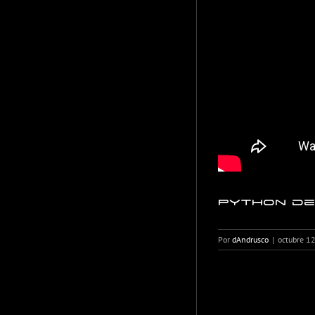
Python des
Por
dAndrusco
|
octubre 1