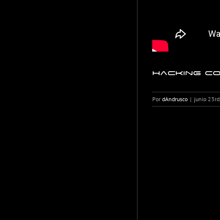
Hacking co
Por
dAndrusco
|
junio 23r