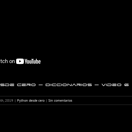
de cero – Diccionarios – Video 6
2th, 2019
|
Python desde cero
|
Sin comentarios