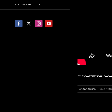
Contacto
Facebook
X
Instagram
YouTube
Hacking co
Por
dAndrusco
|
junio 30t