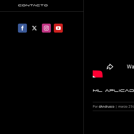
Contacto
Facebook
X
Instagram
YouTube
ML Aplicad
Por
dAndrusco
|
marzo 25t