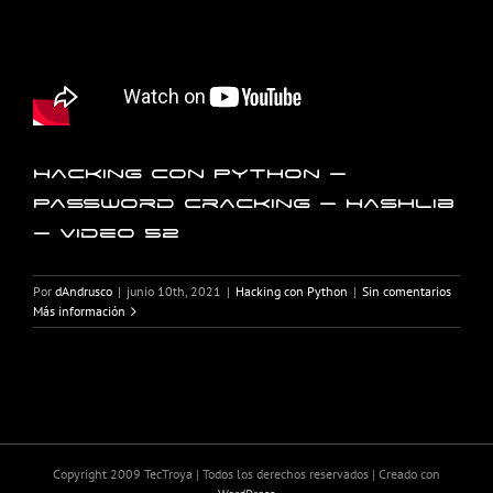
Hacking con Python –
Password Cracking – Hashlib
– Video 52
Por
dAndrusco
|
junio 10th, 2021
|
Hacking con Python
|
Sin comentarios
Más información
Copyright 2009 TecTroya | Todos los derechos reservados | Creado con