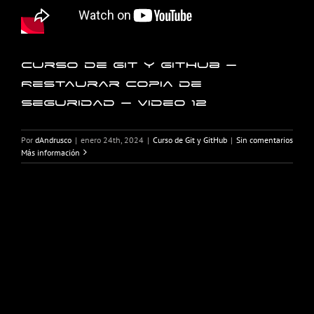
Curso de Git y GitHub –
Restaurar copia de
seguridad – Video 12
Por
dAndrusco
|
enero 24th, 2024
|
Curso de Git y GitHub
|
Sin comentarios
Más información