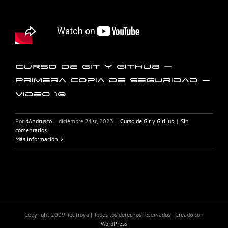
Curso de Git y GitHub –
Primera copia de seguridad –
Video 10
Por
dAndrusco
|
diciembre 21st, 2023
|
Curso de Git y GitHub
|
Sin
comentarios
Más información
Copyright 2009 TecTroya | Todos los derechos reservados | Creado con
WordPress