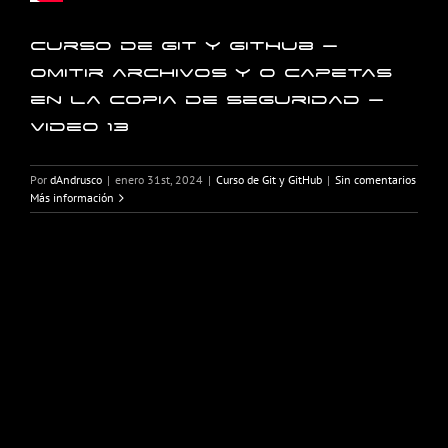
Curso de Git y GitHub –
Omitir archivos y o capetas
en la copia de seguridad –
Video 13
Por
dAndrusco
|
enero 31st, 2024
|
Curso de Git y GitHub
|
Sin comentarios
Más información