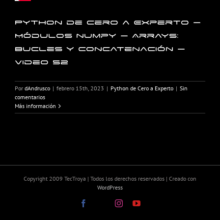
Python de Cero a Experto –
Módulos numpy – Arrays:
Bucles y concatenación –
Video 52
Por
dAndrusco
|
febrero 15th, 2023
|
Python de Cero a Experto
|
Sin
comentarios
Más información
Copyright 2009 TecTroya | Todos los derechos reservados | Creado con
WordPress
Facebook
X
Instagram
YouTube