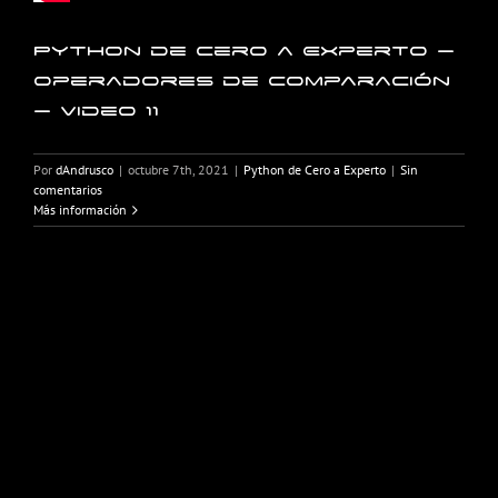
Python de Cero a Experto –
Operadores de comparación
– Video 11
Por
dAndrusco
|
octubre 7th, 2021
|
Python de Cero a Experto
|
Sin
comentarios
Más información