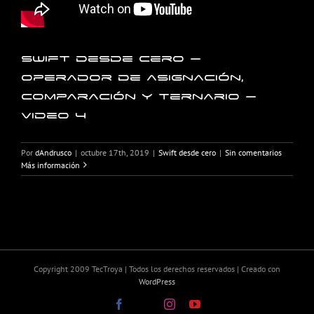
Swift desde cero –
Operador de asignación,
comparación y ternario –
Video 4
Por
dAndrusco
|
octubre 17th, 2019
|
Swift desde cero
|
Sin comentarios
Más información
Copyright 2009 TecTroya | Todos los derechos reservados | Creado con
WordPress
Facebook
X
Instagram
YouTube