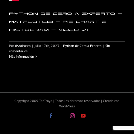
Python de Cero a Experto –
Matplotlib – Pie Chart e
Histogram – Video 71
Por
dAndrusco
|
julio 17th, 2023
|
Python de Cero a Experto
|
Sin
comentarios
Más información
Copyright 2009 TecTroya | Todos los derechos reservados | Creado con
WordPress
Facebook
X
Instagram
YouTube