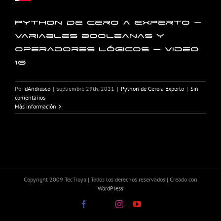
Python de Cero a Experto –
Variables booleanas y
operadores lógicos – Video
10
Por
dAndrusco
|
septiembre 29th, 2021
|
Python de Cero a Experto
|
Sin
comentarios
Más información
Copyright 2009 TecTroya | Todos los derechos reservados | Creado con
WordPress
Facebook
X
Instagram
YouTube