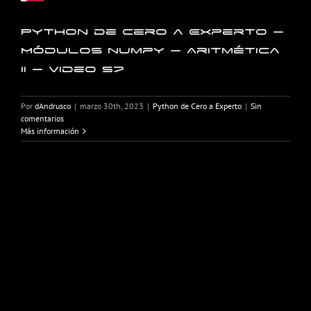
Python de Cero a Experto –
Módulos numpy – Aritmética
II – Video 57
Por
dAndrusco
|
marzo 30th, 2023
|
Python de Cero a Experto
|
Sin
comentarios
Más información