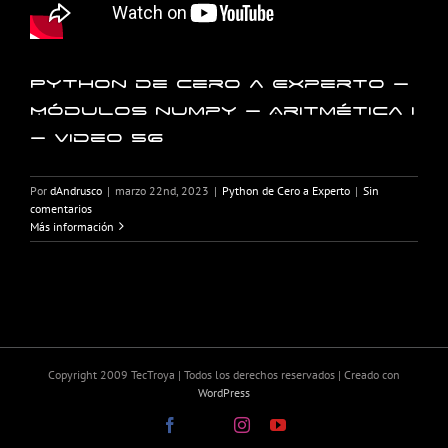
Python de Cero a Experto –
Módulos numpy – Aritmética I
– Video 56
Por
dAndrusco
|
marzo 22nd, 2023
|
Python de Cero a Experto
|
Sin
comentarios
Más información
Copyright 2009 TecTroya | Todos los derechos reservados | Creado con
WordPress
Facebook
X
Instagram
YouTube