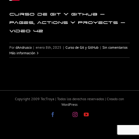
Curso de Git y GitHub –
Pages, Actions y Proyects –
Video 42
Por
dAndrusco
|
enero 8th, 2025
|
Curso de Git y GitHub
|
Sin comentarios
Más información
Copyright 2009 TecTroya | Todos los derechos reservados | Creado con
WordPress
Facebook
X
Instagram
YouTube