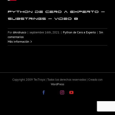
Python de Cero a Experto –
Substrings – Video 8
Por
dAndrusco
|
septiembre 16th, 2021
|
Python de Cero a Experto
|
Sin
comentarios
Más información
Copyright 2009 TecTroya | Todos los derechos reservados | Creado con
WordPress
Facebook
X
Instagram
YouTube