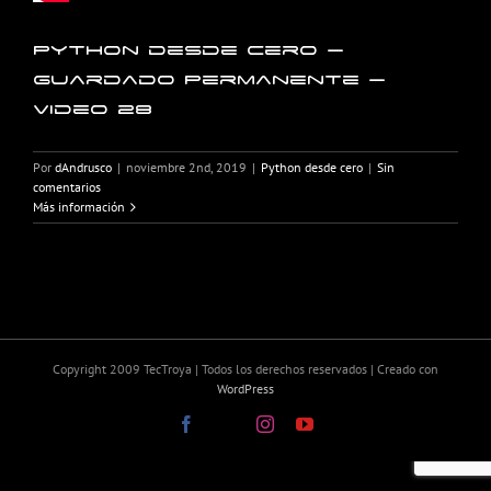
Python desde cero –
Guardado Permanente –
Video 28
Por
dAndrusco
|
noviembre 2nd, 2019
|
Python desde cero
|
Sin
comentarios
Más información
Copyright 2009 TecTroya | Todos los derechos reservados | Creado con
WordPress
Facebook
X
Instagram
YouTube