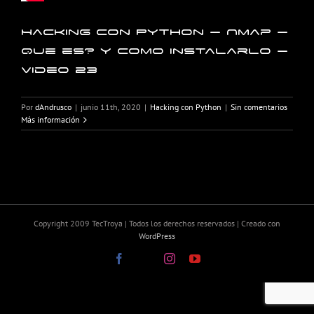
Hacking con Python – Nmap –
Que es? y como instalarlo –
Video 23
Por
dAndrusco
|
junio 11th, 2020
|
Hacking con Python
|
Sin comentarios
Más información
Copyright 2009 TecTroya | Todos los derechos reservados | Creado con
WordPress
Facebook
X
Instagram
YouTube